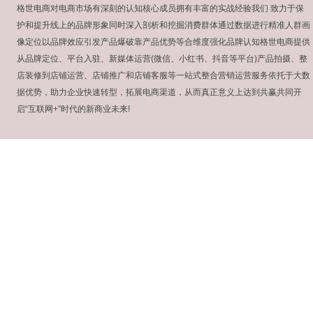
格世电商对电商市场有深刻的认知核心成员拥有丰富的实战经验我们 致力于保
护和提升线上的品牌形象同时深入剖析和挖掘消费群体通过数据进行精准人群画
像定位以品牌效应引发产品爆破靠产品优势等合维度强化品牌认知
格世电商提供
从品牌定位、平台入驻、新媒体运营(微信、小红书、抖音等平台)产品拍摄、整
店装修到店铺运营、店铺推广和店铺客服等一站式整合营销运营服务依托于大数
据优势，助力企业快速转型，拓展电商渠道，从而真正意义上达到共赢共同开
启“互联网+”时代的新商业未来!